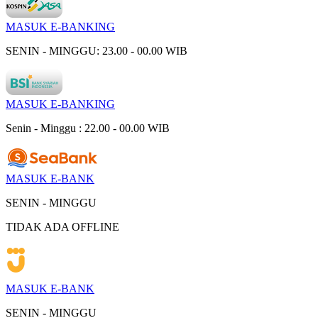
MASUK E-BANKING
SENIN - MINGGU: 23.00 - 00.00 WIB
MASUK E-BANKING
Senin - Minggu : 22.00 - 00.00 WIB
MASUK E-BANK
SENIN - MINGGU
TIDAK ADA OFFLINE
MASUK E-BANK
SENIN - MINGGU