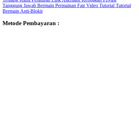
Tanggung Jawab Bermain
Permainan Fair
Video Tutorial
Tutorial
Bermain
Anti-Blokir
Metode Pembayaran :