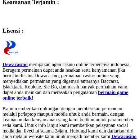
Keamanan Terjamin :
Lisensi :
Dewacasino
merupakan agen casino online terpercaya indonesia.
Beragam permainan dapat anda rasakan serta kenyamanan jika
bermain di situs Dewacasino, permainan casino online yang
menyediakan permainan yang digemari antaranya Baccarat,
Blackjack, Roulette, Sic Bo, dan masih banyak permainan yang
dapat anda mainkan dan merasakan pengalaman
bermain game
online terbaik
!
Kami memberikan dukungan dengan memberikan permainan
melalui pc/laptop maupun mobile untuk anda bermain, dengan
keamanan dan kenyamanan yang kami berikan untuk para member
setia kami. Untuk info lanjut kami memberikan pelayanan social
media dan livechat selama 24jam. Hubungi kami dan daftarkan diri
anda melalui website kami unuk menjadi member kami
Dewacasino