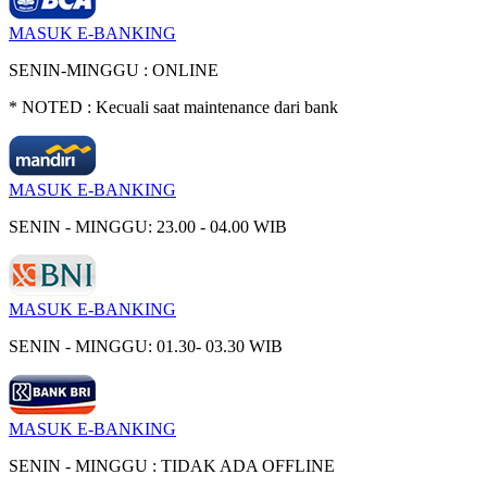
MASUK E-BANKING
SENIN-MINGGU : ONLINE
* NOTED : Kecuali saat maintenance dari bank
MASUK E-BANKING
SENIN - MINGGU: 23.00 - 04.00 WIB
MASUK E-BANKING
SENIN - MINGGU: 01.30- 03.30 WIB
MASUK E-BANKING
SENIN - MINGGU : TIDAK ADA OFFLINE