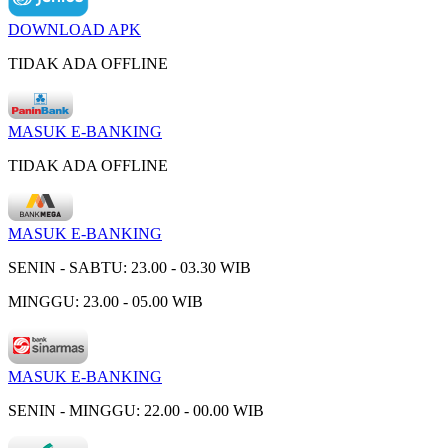
DOWNLOAD APK
TIDAK ADA OFFLINE
MASUK E-BANKING
TIDAK ADA OFFLINE
MASUK E-BANKING
SENIN - SABTU: 23.00 - 03.30 WIB
MINGGU: 23.00 - 05.00 WIB
MASUK E-BANKING
SENIN - MINGGU: 22.00 - 00.00 WIB