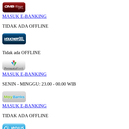
MASUK E-BANKING
TIDAK ADA OFFLINE
Tidak ada OFFLINE
MASUK E-BANKING
SENIN - MINGGU: 23.00 - 00.00 WIB
MASUK E-BANKING
TIDAK ADA OFFLINE