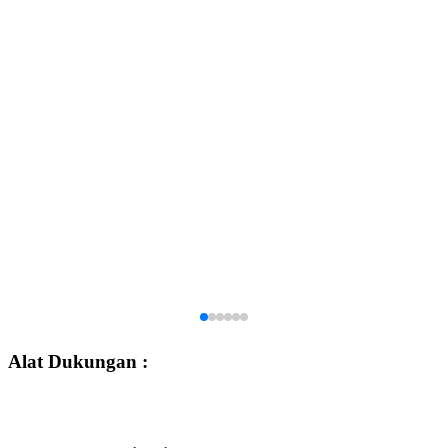
Alat Dukungan :