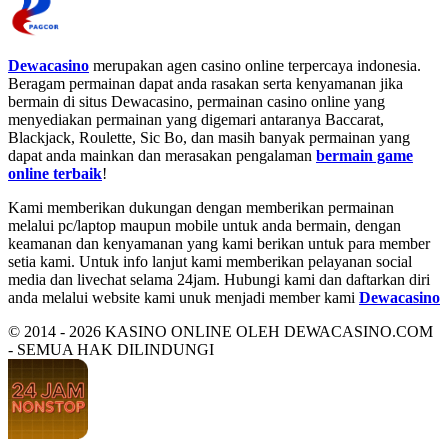
Dewacasino
merupakan agen casino online terpercaya indonesia.
Beragam permainan dapat anda rasakan serta kenyamanan jika
bermain di situs Dewacasino, permainan casino online yang
menyediakan permainan yang digemari antaranya Baccarat,
Blackjack, Roulette, Sic Bo, dan masih banyak permainan yang
dapat anda mainkan dan merasakan pengalaman
bermain game
online terbaik
!
Kami memberikan dukungan dengan memberikan permainan
melalui pc/laptop maupun mobile untuk anda bermain, dengan
keamanan dan kenyamanan yang kami berikan untuk para member
setia kami. Untuk info lanjut kami memberikan pelayanan social
media dan livechat selama 24jam. Hubungi kami dan daftarkan diri
anda melalui website kami unuk menjadi member kami
Dewacasino
© 2014 - 2026 KASINO ONLINE OLEH DEWACASINO.COM
- SEMUA HAK DILINDUNGI