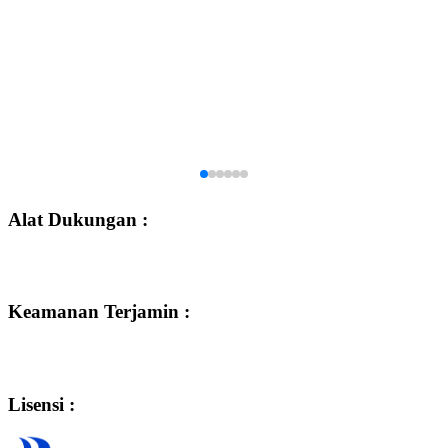
Alat Dukungan :
Keamanan Terjamin :
Lisensi :