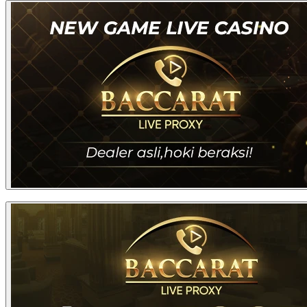
yang telah diberikan.
Bersifat Mutlak Dan Tidak Dapat Di Ganggu Gugat.
10. Kami berhak untuk mengubah, menolak, membatalkan atau
menutup semua promosi sesuai dengan ketentuan yang berlaku tanpa
ada pemberitahuan
sebelumnya.
11. Keputusan kami untuk promo ini adalah Mutlak dan tidak dapat
di Ganggu Gugat.