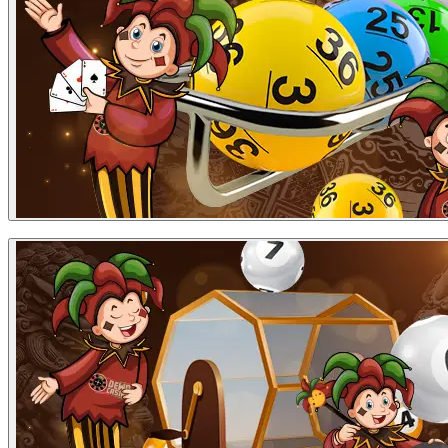
Range TO
Kupon
1,250,000 - 5,500,000
1 Kupon
5,500,001 - 12,500,000
2 Kupon
12,500,001 - 25,000,000
3 Kupon
25,000,001 - 35,000,000
4 Kupon
35,000,001 - 45,000,000
5 Kupon
45,000,001 - 55,000,000
6 Kupon
55,000,001 - 65,000,000
7 Kupon