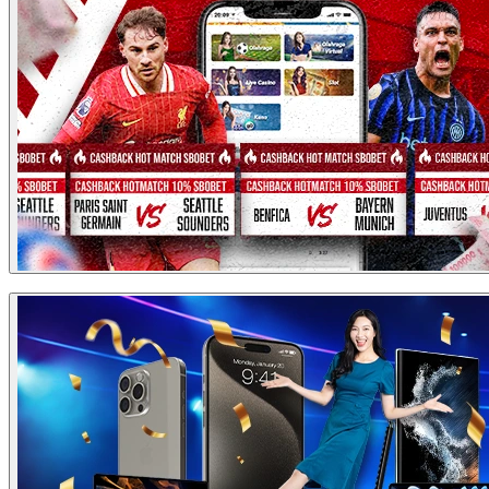
Hadiah Periode Ke 1, 2, 3