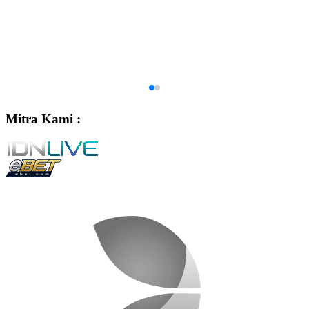
46
Bonus Free Chip 450,000
47
Bonus Free Chip 400,000
48
Bonus Free Chip 350,000
Mitra Kami :
49
Bonus Free Chip 300,000
50
Bonus Free Chip 250,000