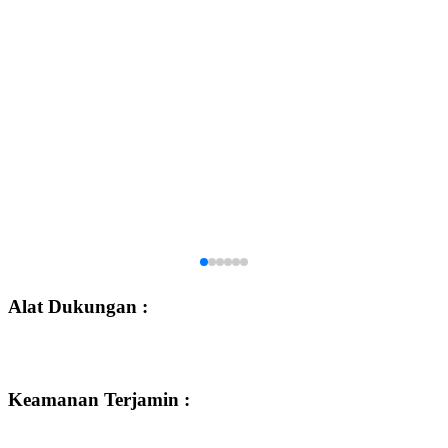
Alat Dukungan :
Keamanan Terjamin :