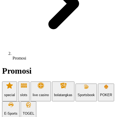
Promosi
Promosi
special
slots
live casino
bolatangkas
Sportsbook
POKER
E-Sports
TOGEL