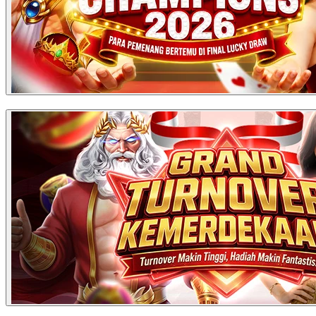
MERDEKA LUCKYDRAW FESTIVAL OF
CHAMPIONS 2026
Total
Rank
Hadiah
Total Hadiah
Pemenang
1
Rp 3.000.000
1
Rp 3.000.000
2 - 3
Rp 2.500.000
2
Rp 5.000.000
4 - 5
Rp 2.000.000
2
Rp 4.000.000
6 - 10
Rp 1.000.000
5
Rp 5.000.000
11 - 20
Rp 500.000
10
Rp 5.000.000
21 - 40
Rp 250.000
20
Rp 5.000.000
41 - 70
Rp 200.000
30
Rp 6.000.000
71 - 110
Rp 100.000
40
Rp 4.000.000
111 - 160
Rp 50.000
50
Rp 2.500.000