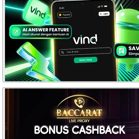
5. Pihak kami berhak untuk mengubah, menolak, membatalkan atau menutup semua
promosi sesuai dengan ketentuan yang berlaku tanpa ada pemberitahuan sebelumnya.
Promo ini memberikan Free Bet senilai Rp 2.000.000 untuk
6. Keputusan kami untuk Promo ini adalah Mutlak dan Tidak dapat di Ganggu Gugat.
permainan Casino Proxy Betting.
Berlaku bagi member yang mencapai turnover minimal Rp
5.000.000 dari permainan Casino Proxy Betting.
Setiap member hanya dapat melakukan klaim 1 kali (1x claim
per akun).
Free Bet akan di berikan setelah member capai turnover Rp
5.000.000 dan melakukan claim dengan menghubungi
customer service kami.
Untuk melakukan WD setelah claim bonus harus 3x TO dari
Bonus.
Contoh. 2.000.000 (Bonus) x 3 (TO WD) = 6.000.000
Bonus freebet yg di berikan hanya boleh di mainkan di game
casino proxy betting jika bermain di permainan lain maka
bonus akan di anggap hangus.
Jika ditemukan adanya member yang melakukan tindak
kecurangan, maka member yang bersangkutan tersebut akan
dikenakan sanksi berupa bonus dihanguskan.
Keputusan KAMI bersifat MUTLAK dan tidak dapat
diganggu gugat.
KLIK