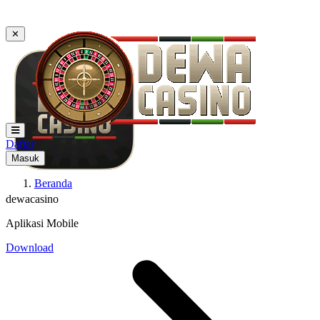
✕
Daftar
Masuk
Beranda
dewacasino
Aplikasi Mobile
Download