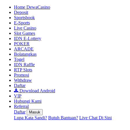
Home DewaCasino
Deposit
Sportsbook
E-Sports
Live Casino
Slot Games
IDN E-Lottery
POKER
ARCADE
Bolatangkas
Togel
IDN Raffle
RTP Slots
Promosi
Withdraw
Daftar
Download Android
VIP
Hubungi Kami
Referral
Daftar
Masuk
Lupa Kata Sandi?
Butuh Bantuan?
Live Chat Di Sini