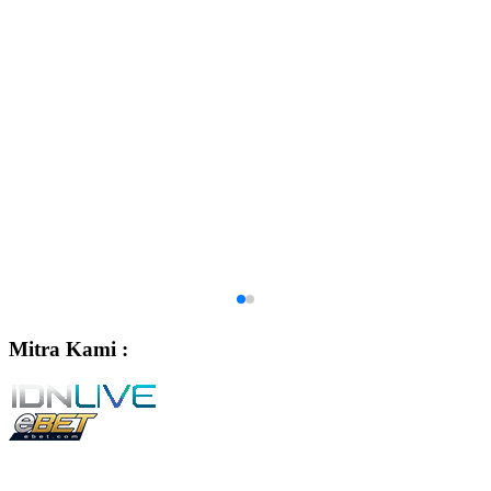
Mitra Kami :