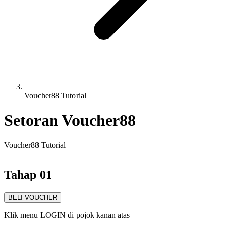
Voucher88 Tutorial
Setoran Voucher88
Voucher88 Tutorial
Tahap 01
BELI VOUCHER
Klik menu LOGIN di pojok kanan atas