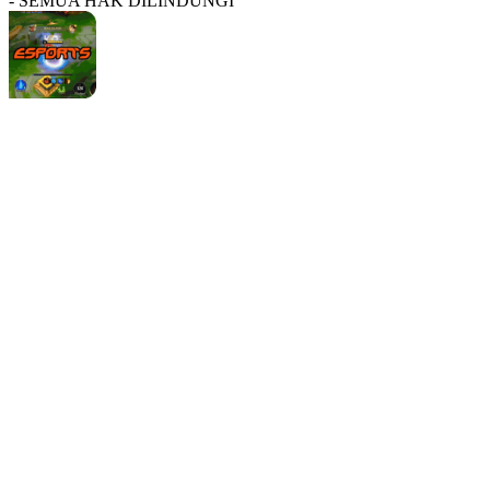
- SEMUA HAK DILINDUNGI