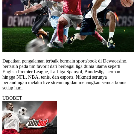
Dapatkan pengalaman terbaik bermain sportsbook di Dewacasino,
bertaruh pada tim favorit dari berbagai liga dunia utama seperti
English Premier League, La Liga Spanyol, Bundesliga Jerman
hingga NFL, NBA, tenis, dan esports. Nikmati serunya
pertandingan melalui live streaming dan menangkan semua bonus
setiap hari.
UBOBET